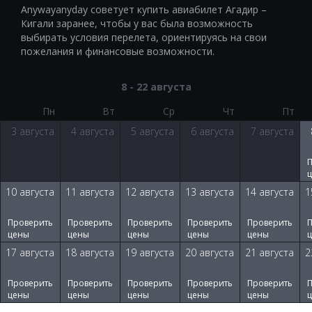
Anywayanyday советует купить авиабилет
Агадир
–
Кигали
заранее, чтобы у вас была возможность
выбирать условия перелета, ориентируясь на свои
пожелания и финансовые возможности.
8 - 22 августа
Пн
Вт
Ср
Чт
Пт
3 августа
4 августа
5 августа
6 августа
7 августа
10 августа
11 августа
12 августа
13 августа
14 августа
1
Проверить
Проверить
Проверить
Проверить
Проверить
цены
цены
цены
цены
цены
17 августа
18 августа
19 августа
20 августа
21 августа
2
Проверить
Проверить
Проверить
Проверить
Проверить
цены
цены
цены
цены
цены