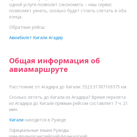
одной услуги позволит сэкономить – наш сервис
позволяет узнать, сколько будет стоить слетать в оба
конца.
Обратные рейсы:
Авиабилет
Кигали
Агадир
Общая информация об
авиамаршруте
Расстояние от
Агадира
до
Кигали
:
5523.31787109375
км.
Сколько лететь до
Кигали
из
Агадира
? Время перелета
из
Агадира
до
Кигали
прямым рейсом составляет
7 ч. 21
мин.
Кигали
находится в
Руанде
.
Официальные языки
Руанды
:
киньяруанда;английский;французский
.