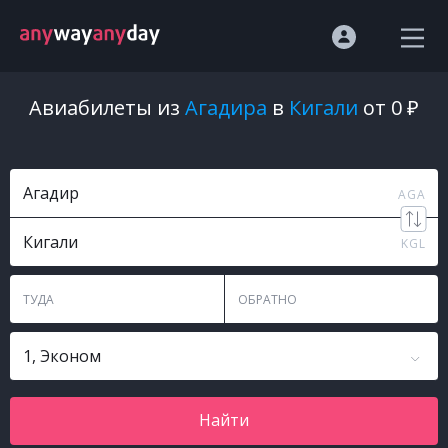
Авиабилеты из
Агадира
в
Кигали
от 0 ₽
Агадир
AGA
Кигали
KGL
ТУДА
ОБРАТНО
1, Эконом
Найти