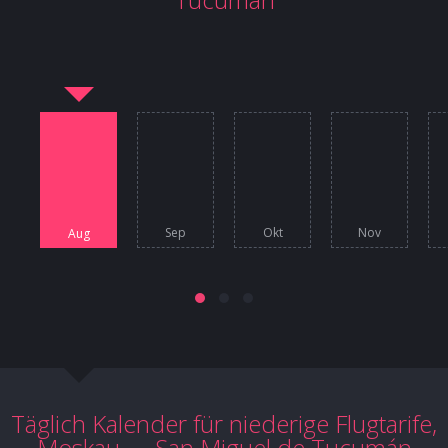
Sep
Okt
Nov
Aug
Täglich Kalender für niederige Flugtarife,
Moskau — San Miguel de Tucumán