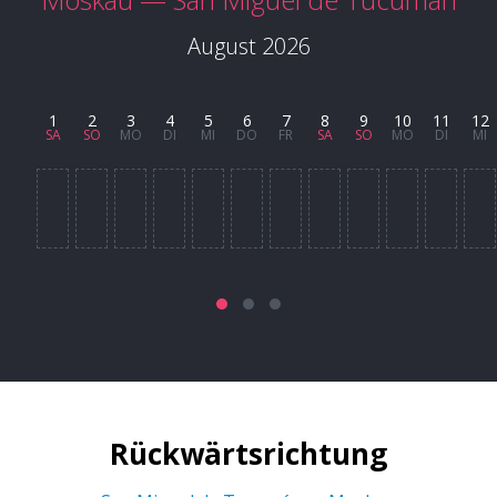
August 2026
1
2
3
4
5
6
7
8
9
10
11
12
SA
SO
MO
DI
MI
DO
FR
SA
SO
MO
DI
MI
Rückwärtsrichtung