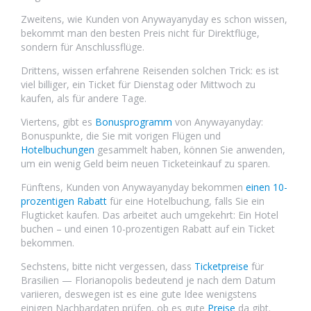
Zweitens, wie Kunden von Anywayanyday es schon wissen,
bekommt man den besten Preis nicht für Direktflüge,
sondern für Anschlussflüge.
Drittens, wissen erfahrene Reisenden solchen Trick: es ist
viel billiger, ein Ticket für Dienstag oder Mittwoch zu
kaufen, als für andere Tage.
Viertens, gibt es
Bonusprogramm
von Anywayanyday:
Bonuspunkte, die Sie mit vorigen Flügen und
Hotelbuchungen
gesammelt haben, können Sie anwenden,
um ein wenig Geld beim neuen Ticketeinkauf zu sparen.
Fünftens, Kunden von Anywayanyday bekommen
einen 10-
prozentigen Rabatt
für eine Hotelbuchung, falls Sie ein
Flugticket kaufen. Das arbeitet auch umgekehrt: Ein Hotel
buchen – und einen 10-prozentigen Rabatt auf ein Ticket
bekommen.
Sechstens, bitte nicht vergessen, dass
Ticketpreise
für
Brasilien — Florianopolis bedeutend je nach dem Datum
variieren, deswegen ist es eine gute Idee wenigstens
einigen Nachbardaten prüfen, ob es gute
Preise
da gibt.