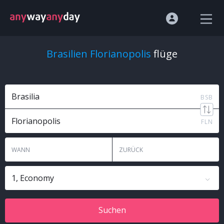
Brasilien Florianopolis
flüge
Brasilia
BSB
Florianopolis
FLN
WANN
ZURÜCK
1, Economy
Suchen