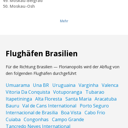
Moskau-Belgrad
Moskau-Osh
Mehr
Flughäfen Brasilien
Für die Richtung Brasilien
—
Florianopolis wird der Abflug von
den folgenden Flughäfen durchgeführt
Umuarama
Una BR
Uruguaina
Varginha
Valenca
Vitoria Da Conquista
Votuporanga
Tubarao
Itapetininga
Alta Floresta
Santa Maria
Aracatuba
Bauru
Val de Cans International
Porto Seguro
Internacional de Brasilia
Boa Vista
Cabo Frio
Cuiaba
Congonhas
Campo Grande
Tancredo Neves International