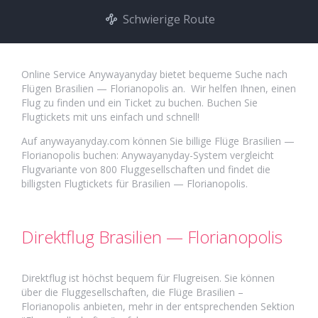
Schwierige Route
Online Service Anywayanyday bietet bequeme Suche nach
Flügen Brasilien — Florianopolis an. Wir helfen Ihnen, einen
Flug zu finden und ein Ticket zu buchen. Buchen Sie
Flugtickets mit uns einfach und schnell!
Auf anywayanyday.com können Sie billige Flüge Brasilien —
Florianopolis buchen: Anywayanyday-System vergleicht
Flugvariante von 800 Fluggesellschaften und findet die
billigsten Flugtickets für Brasilien — Florianopolis.
Direktflug Brasilien — Florianopolis
Direktflug ist höchst bequem für Flugreisen. Sie können
über die Fluggesellschaften, die Flüge Brasilien –
Florianopolis anbieten, mehr in der entsprechenden Sektion