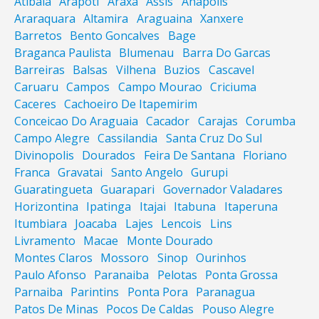
Atibaia
Arapoti
Araxa
Assis
Anapolis
Araraquara
Altamira
Araguaina
Xanxere
Barretos
Bento Goncalves
Bage
Braganca Paulista
Blumenau
Barra Do Garcas
Barreiras
Balsas
Vilhena
Buzios
Cascavel
Caruaru
Campos
Campo Mourao
Criciuma
Caceres
Cachoeiro De Itapemirim
Conceicao Do Araguaia
Cacador
Carajas
Corumba
Campo Alegre
Cassilandia
Santa Cruz Do Sul
Divinopolis
Dourados
Feira De Santana
Floriano
Franca
Gravatai
Santo Angelo
Gurupi
Guaratingueta
Guarapari
Governador Valadares
Horizontina
Ipatinga
Itajai
Itabuna
Itaperuna
Itumbiara
Joacaba
Lajes
Lencois
Lins
Livramento
Macae
Monte Dourado
Montes Claros
Mossoro
Sinop
Ourinhos
Paulo Afonso
Paranaiba
Pelotas
Ponta Grossa
Parnaiba
Parintins
Ponta Pora
Paranagua
Patos De Minas
Pocos De Caldas
Pouso Alegre