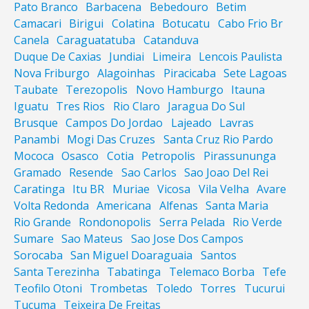
Pato Branco
Barbacena
Bebedouro
Betim
Camacari
Birigui
Colatina
Botucatu
Cabo Frio Br
Canela
Caraguatatuba
Catanduva
Duque De Caxias
Jundiai
Limeira
Lencois Paulista
Nova Friburgo
Alagoinhas
Piracicaba
Sete Lagoas
Taubate
Terezopolis
Novo Hamburgo
Itauna
Iguatu
Tres Rios
Rio Claro
Jaragua Do Sul
Brusque
Campos Do Jordao
Lajeado
Lavras
Panambi
Mogi Das Cruzes
Santa Cruz Rio Pardo
Mococa
Osasco
Cotia
Petropolis
Pirassununga
Gramado
Resende
Sao Carlos
Sao Joao Del Rei
Caratinga
Itu BR
Muriae
Vicosa
Vila Velha
Avare
Volta Redonda
Americana
Alfenas
Santa Maria
Rio Grande
Rondonopolis
Serra Pelada
Rio Verde
Sumare
Sao Mateus
Sao Jose Dos Campos
Sorocaba
San Miguel Doaraguaia
Santos
Santa Terezinha
Tabatinga
Telemaco Borba
Tefe
Teofilo Otoni
Trombetas
Toledo
Torres
Tucurui
Tucuma
Teixeira De Freitas