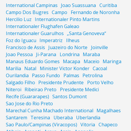
International Campinas
Joao Suassuana
Curitiba
Campo Dos Bugres
Campo
Fernando de Noronha
Hercilio Luz
Internationaler Pinto Martins
Internationaler Flughafen Galeao
Internationaler Guarulhos
„Santa Genoveva“
Foz do Iguacu
Imperatriz
Ilheus
Francisco de Assis
Juazeiro do Norte
Joinville
Joao Pessoa
Ji-Parana
Londrina
Maraba
Manaus Eduardo Gomes
Macapa
Maceio
Maringa
Marilia
Natal
Minister Victor Konder
Cacoal
Ourilandia
Passo Fundo
Palmas
Petrolina
Salgado Filho
Presidente Prudente
Porto Velho
Niteroi
Ribeirao Preto
Presidente Medici
Recife (Guararapes)
Santos Dumont
Sao Jose do Rio Preto
Marechal Cunha Machado International
Magalhaes
Santarem
Teresina
Uberaba
Uberlandia
Sao Paulo/Campinas (Viracopos)
Vitoria
Chapeco